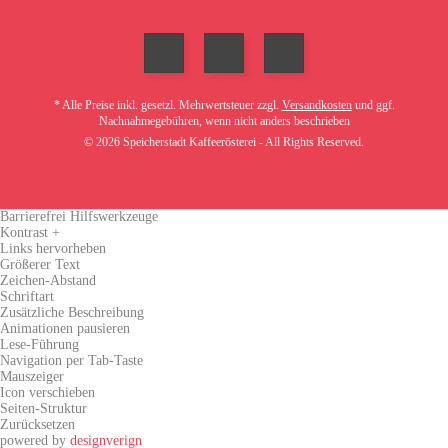
* Alle Preise inkl. gesetzl. Mehrwertsteuer zzgl.
Versandkosten
und ggf.
Nachnahmegebühren, wenn nicht anders beschrieben
© 2026 Speicherstadt Kaffeerösterei - All Rights Reserved.
Barrierefrei Hilfswerkzeuge
Kontrast +
Links hervorheben
Größerer Text
Zeichen-Abstand
Schriftart
Zusätzliche Beschreibung
Animationen pausieren
Lese-Führung
Navigation per Tab-Taste
Mauszeiger
Icon verschieben
Seiten-Struktur
Zurücksetzen
powered by
designverign