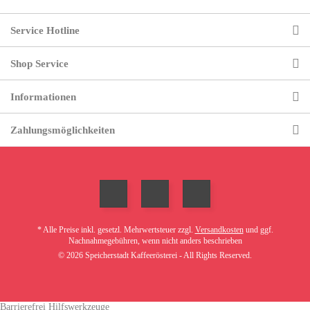
Service Hotline
Shop Service
Informationen
Zahlungsmöglichkeiten
* Alle Preise inkl. gesetzl. Mehrwertsteuer zzgl.
Versandkosten
und ggf.
Nachnahmegebühren, wenn nicht anders beschrieben
© 2026 Speicherstadt Kaffeerösterei - All Rights Reserved.
Barrierefrei Hilfswerkzeuge