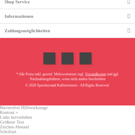
Shop Service
Informationen
Zahlungsmöglichkeiten
* Alle Preise inkl. gesetzl. Mehrwertsteuer zzgl.
Versandkosten
und ggf.
Nachnahmegebühren, wenn nicht anders beschrieben
© 2026 Speicherstadt Kaffeerösterei - All Rights Reserved.
Barrierefrei Hilfswerkzeuge
Kontrast +
Links hervorheben
Größerer Text
Zeichen-Abstand
Schriftart